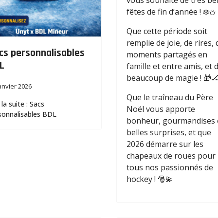
vous souhaite de très bel
fêtes de fin d’année ! ❄️⛄
Que cette période soit
remplie de joie, de rires, 
cs personnalisables
moments partagés en
L
famille et entre amis, et 
beaucoup de magie ! 🎁
anvier 2026
Que le traîneau du Père
 la suite : Sacs
Noël vous apporte
sonnalisables BDL
bonheur, gourmandises 
belles surprises, et que
2026 démarre sur les
chapeaux de roues pour
tous nos passionnés de
hockey ! 🎅💫