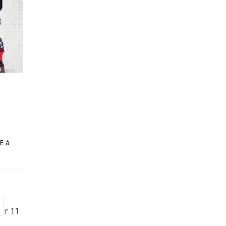
TE à
ur 11