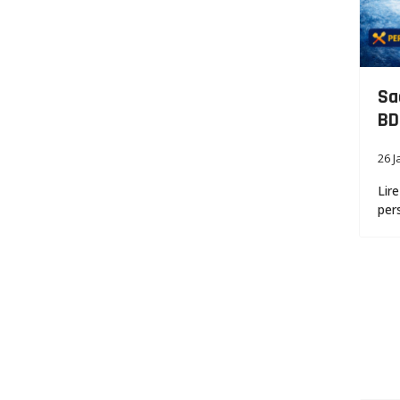
Sa
BD
26 J
Lire
per