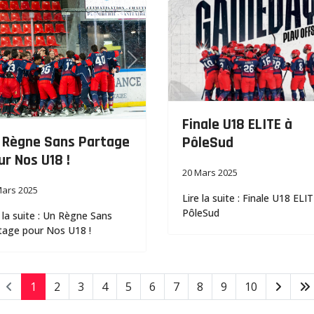
vious
Next
Finale U18 ELITE à
 Règne Sans Partage
PôleSud
ur Nos U18 !
20 Mars 2025
Mars 2025
Lire la suite : Finale U18 ELI
PôleSud
e la suite : Un Règne Sans
tage pour Nos U18 !
1
2
3
4
5
6
7
8
9
10
Page 1 s