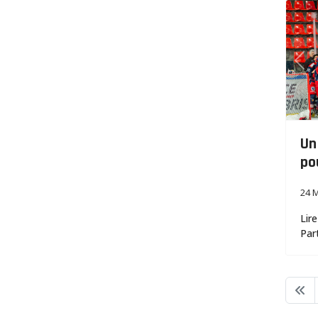
Pre
Un
po
24 
Lir
Par