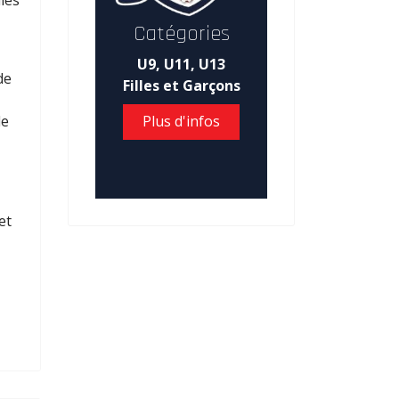
les
Catégories
U9, U11, U13
de
Filles et Garçons
Plus d'infos
de

et