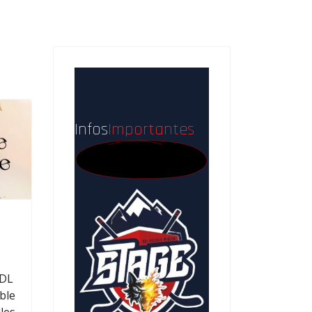
Infos
Importantes
BDL
ble