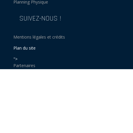
Planning Physique
SUIVEZ-NOUS !
Mentions légales et crédits
Plan du site
">
Partenaires
Devenir partenaire
Stage
Routine Box out
Calendrier
Invite ton copain
Carte NHL 2025
Séance essai
Calendrier Minibus