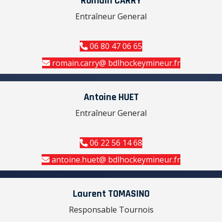
Romain CARRY
Entraîneur General
06 80 47 06 65
romain.carry@ bdlhockeymineur.fr
Antoine HUET
Entraîneur General
06 22 56 14 68
antoine.huet@ bdlhockeymineur.fr
Laurent TOMASINO
Responsable Tournois