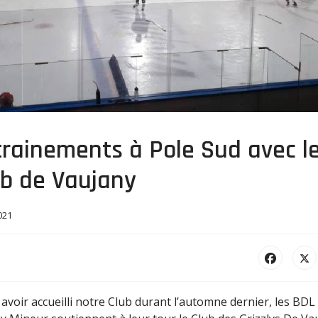
trainements à Pole Sud avec l
ub de Vaujany
021
avoir accueilli notre Club durant l’automne dernier, les BDL