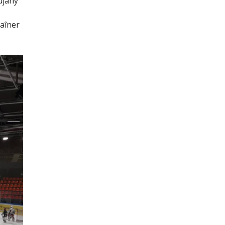
ujany
raîner