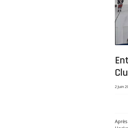
En
Cl
2 Juin 2
Après 