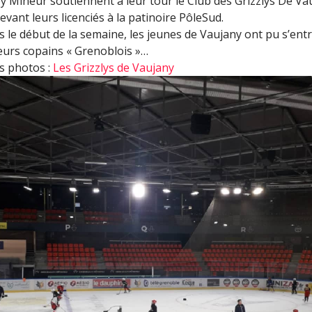
y Mineur soutiennent à leur tour le Club des Grizzlys De Va
evant leurs licenciés à la patinoire PôleSud.
 le début de la semaine, les jeunes de Vaujany ont pu s’ent
eurs copains « Grenoblois »…
s photos :
Les Grizzlys de Vaujany