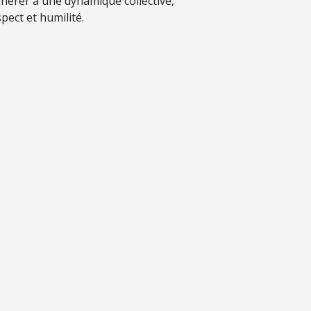
hérer à une dynamique collective,
pect et humilité.