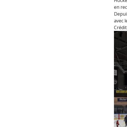
Hocke
en rec
Depuis
avec l
Crédit