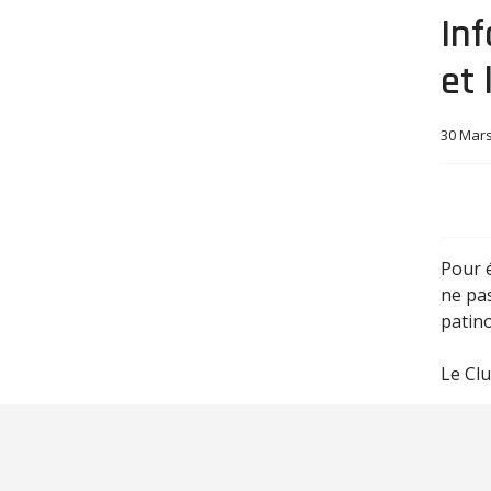
In
et 
30 Mar
Pour é
ne pas
patino
Le Cl