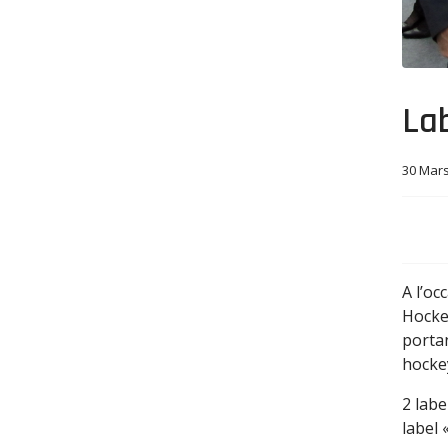
Lab
30 Mar
A l’oc
Hockey
portan
hockey
2 labe
label 